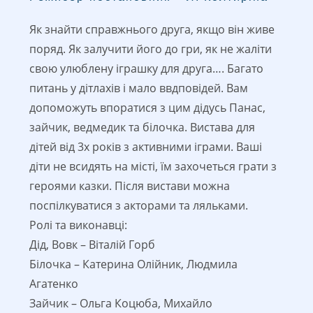
Як знайти справжнього друга, якщо він живе
поряд. Як залучити його до гри, як не жаліти
свою улюблену іграшку для друга…. Багато
питань у дітлахів і мало ввдповідей. Вам
допоможуть впоратися з цим дідусь Панас,
зайчик, ведмедик та білочка. Вистава для
дітей від 3х років з активними іграми. Ваші
діти не всидять на місті, їм захочеться грати з
героями казки. Після вистави можна
поспілкуватися з акторами та ляльками.
Ролі та виконавці:
Дід, Вовк – Віталій Горб
Білочка – Катерина Олійник, Людмила
Агатенко
Зайчик – Ольга Коцюба, Михайло