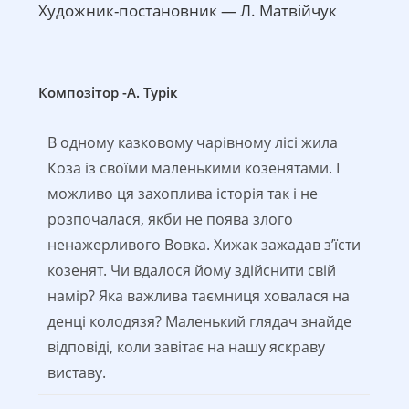
Художник-постановник — Л. Матвійчук
Композітор -А. Турік
В одному казковому чарівному лісі жила
Коза із своїми маленькими козенятами. І
можливо ця захоплива історія так і не
розпочалася, якби не поява злого
ненажерливого Вовка. Хижак зажадав з’їсти
козенят. Чи вдалося йому здійснити свій
намір? Яка важлива таємниця ховалася на
денці колодязя? Маленький глядач знайде
відповіді, коли завітає на нашу яскраву
виставу.