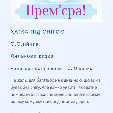
ХАТКА ПІД СНІГОМ
С.Олійник
Лялькова казка
Режисер-постановник – С. Олійник
На жаль, для багатьох не є дивиною, що зима
буває без снігу. Але важко уявити, як здатне
виживати беззахисне миле Зайченя в своєму
білому кожушку посеред чорних дерев.