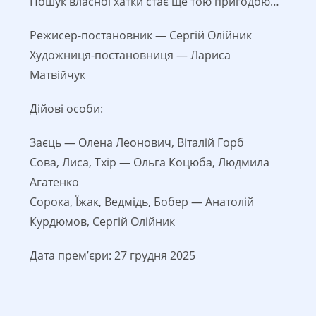
Пошук власної хатки стає ще тою пригодою…
Режисер-постановник — Сергій Олійник
Художниця-постановниця — Лариса
Матвійчук
Дійові особи:
Заєць — Олена Леонович, Віталій Горб
Сова, Лиса, Тхір — Ольга Коцюба, Людмила
Агатенко
Сорока, Їжак, Ведмідь, Бобер — Анатолій
Курдюмов, Сергій Олійник
Дата премʼєри: 27 грудня 2025