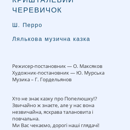
ЧЕРЕВИЧОК
Ш. Перро
Лялькова музична казка
Режисер-постановник — О. Максяков
Художник-постановник — Ю. Мурська
Музика – Г. Гордельянов
Хто не знає казку про Попелюшку!?
Звичайно ж знаєте, але у нас вона
незвичайна, яскрава талановита і
повчальна.
Ми Вас чекаємо, дорогі наші глядачі!