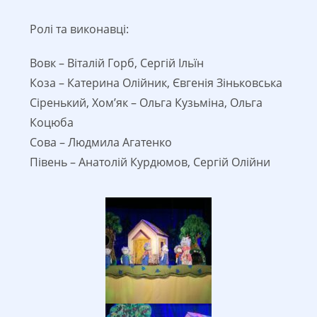
Ролі та виконавці:
Вовк – Віталій Горб, Сергій Ільїн
Коза – Катерина Олійник, Євгенія Зіньковська
Сіренький, Хом’як – Ольга Кузьміна, Ольга
Коцюба
Сова – Людмила Агатенко
Півень – Анатолій Курдюмов, Сергій Олійни