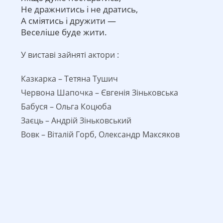
Не дражнитись i не дратись,
А смiятись i дружити —
Веселiше буде жити.
У виставі зайняті актори :
Казкарка – Тетяна Тушич
Червона Шапочка – Євгенія Зіньковська
Бабуся – Ольга Коцюба
Заєць – Андрій Зіньковський
Вовк – Віталій Горб, Олександр Максяков