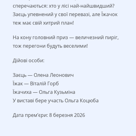
сперечаються: хто у лісі най-найшвидший?
Заєць упевнений у свої перевазі, але Їжачок
теж має свій хитрий план!
На кону головний приз — величезний пиріг,
тож перегони будуть веселими!
Дійові особи:
Заєць — Олена Леонович
Їжак — Віталій Горб
Їжачиха — Ольга Кузьміна
У виставі бере участь Ольга Коцюба
Дата премʼєри: 8 березня 2026